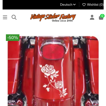
Deutsch
Wishlist (
0
)
0
-50%