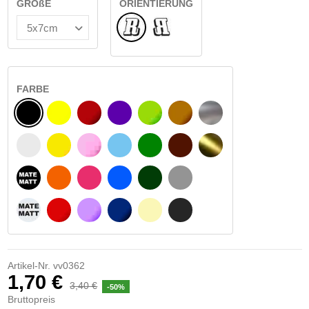
GRÖßE
ORIENTIERUNG
Normale
Umgedreht
FARBE
SCHWARZ
GELB
BURGUND
VIOLETT
HELLGRÜN
HASELNUSS
SILBER
WEIß
GELBES SIGNAL
ROSE
HELLBLAU
GRÜN
DUNKELBRAUN
GOLD
MATTSCHWARZ
ORANGE
FUCHSIA
BLAU
DUNKELGRÜN
HELLGRAU
MATTWEIß
ROT
LILA
DUNKELBLAU
BEIGE
DUNKELGRAU
Artikel-Nr.
vv0362
1,70 €
3,40 €
-50%
Bruttopreis