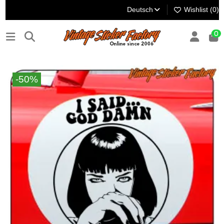
Deutsch
Wishlist (
0
)
0
-50%