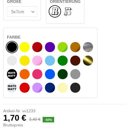
GRÖßE
ORIENTIERUNG
Normale
INNEN GLAS
FARBE
SCHWARZ
GELB
BURGUND
VIOLETT
HELLGRÜN
HASELNUSS
SILBER
WEIß
GELBES SIGNAL
ROSE
HELLBLAU
GRÜN
DUNKELBRAUN
GOLD
MATTSCHWARZ
ORANGE
FUCHSIA
BLAU
DUNKELGRÜN
HELLGRAU
MATTWEIß
ROT
LILA
DUNKELBLAU
BEIGE
DUNKELGRAU
Artikel-Nr.
vv1233
1,70 €
3,40 €
-50%
Bruttopreis