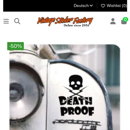
Deutsch
Wishlist (
0
)
0
-50%