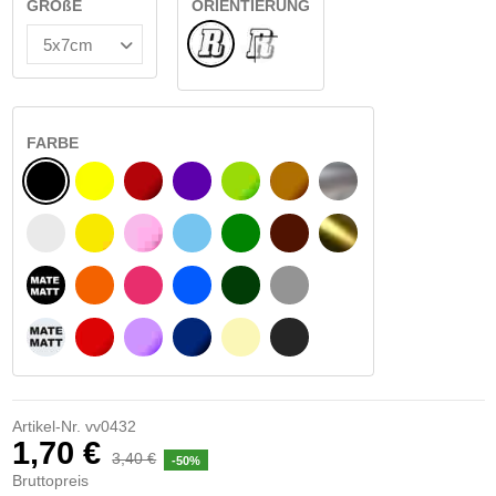
GRÖßE
ORIENTIERUNG
Normale
INNEN GLAS
FARBE
SCHWARZ
GELB
BURGUND
VIOLETT
HELLGRÜN
HASELNUSS
SILBER
WEIß
GELBES SIGNAL
ROSE
HELLBLAU
GRÜN
DUNKELBRAUN
GOLD
MATTSCHWARZ
ORANGE
FUCHSIA
BLAU
DUNKELGRÜN
HELLGRAU
MATTWEIß
ROT
LILA
DUNKELBLAU
BEIGE
DUNKELGRAU
Artikel-Nr.
vv0432
1,70 €
3,40 €
-50%
Bruttopreis