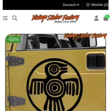
Deutsch
Wishlist (
0
)
0
-50%