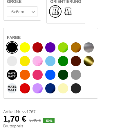
GRÖßE
ORIENTIERUNG
Normale
Umgedreht
FARBE
SCHWARZ
GELB
BURGUND
VIOLETT
HELLGRÜN
HASELNUSS
SILBER
WEIß
GELBES SIGNAL
ROSE
HELLBLAU
GRÜN
DUNKELBRAUN
GOLD
MATTSCHWARZ
ORANGE
FUCHSIA
BLAU
DUNKELGRÜN
HELLGRAU
MATTWEIß
ROT
LILA
DUNKELBLAU
BEIGE
DUNKELGRAU
Artikel-Nr.
vv1767
1,70 €
3,40 €
-50%
Bruttopreis