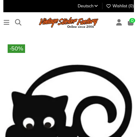
Deutsch
Wishlist (
0
)
0
-50%