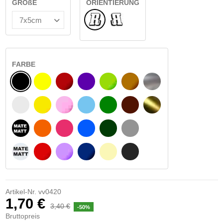
GRÖßE
ORIENTIERUNG
Normale
Umgedreht
FARBE
SCHWARZ
GELB
BURGUND
VIOLETT
HELLGRÜN
HASELNUSS
SILBER
WEIß
GELBES SIGNAL
ROSE
HELLBLAU
GRÜN
DUNKELBRAUN
GOLD
MATTSCHWARZ
ORANGE
FUCHSIA
BLAU
DUNKELGRÜN
HELLGRAU
MATTWEIß
ROT
LILA
DUNKELBLAU
BEIGE
DUNKELGRAU
Artikel-Nr.
vv0420
1,70 €
3,40 €
-50%
Bruttopreis