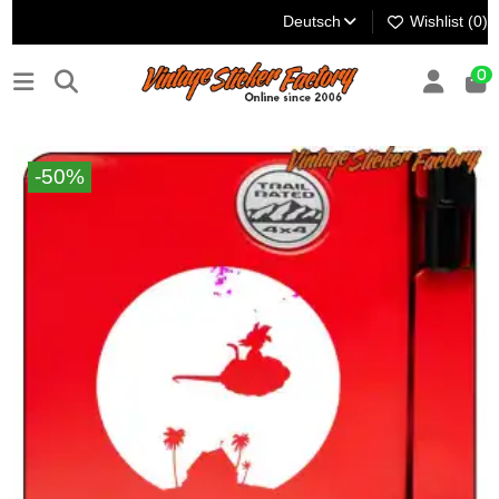
Deutsch
Wishlist (
0
)
0
-50%