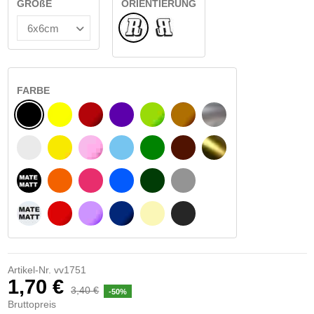
GRÖßE
ORIENTIERUNG
Normale
Umgedreht
FARBE
SCHWARZ
GELB
BURGUND
VIOLETT
HELLGRÜN
HASELNUSS
SILBER
WEIß
GELBES SIGNAL
ROSE
HELLBLAU
GRÜN
DUNKELBRAUN
GOLD
MATTSCHWARZ
ORANGE
FUCHSIA
BLAU
DUNKELGRÜN
HELLGRAU
MATTWEIß
ROT
LILA
DUNKELBLAU
BEIGE
DUNKELGRAU
Artikel-Nr.
vv1751
1,70 €
3,40 €
-50%
Bruttopreis