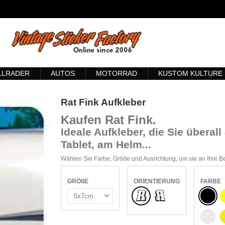
LLRADER
AUTOS
MOTORRAD
KUSTOM KULTURE
Rat Fink Aufkleber
Kaufen Rat Fink
.
Ideale Aufkleber, die Sie übera
Tablet, am Helm...
Wählen Sie Farbe, Größe und Ausrichtung, um sie an Ihre 
GRÖßE
ORIENTIERUNG
FARBE
Normale
SCHW
Umgedreht
WEIß