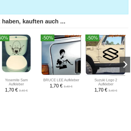
 haben, kauften auch ...
50%
-50%
-50%
Yosemite Sam
BRUCE LEE Aufkleber
Suzuki Logo 2
Aufkleber
Aufkleber
1,70 €
3,40 €
1,70 €
1,70 €
3,40 €
3,40 €