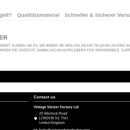
gelt?
Qualitätsmaterial
Schneller & Sicherer Vers
ER
GNET. KLEBEN SIE ES, WO IMMER SIE WOLLEN, AN EIN TELEFON, AN EIN
N IHNEN DIE GRÖSSTE SAMMLUNG AN AUFKLEBERN FÜR WOHNMOBILE, SURF
Contact us
Vintage Sticker Factory Ltd
20 Wenlock Road
LONDON N1 7GU
United Kingdom