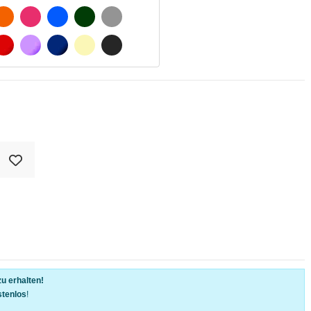
SCHWARZ
ORANGE
FUCHSIA
BLAU
DUNKELGRÜN
HELLGRAU
WEIß
ROT
LILA
DUNKELBLAU
BEIGE
DUNKELGRAU
u erhalten!
stenlos
!