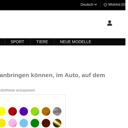
Deutsch
Wishlist (
0
)
SPORT
TIERE
NEUE MODELLE
ll anbringen können, im Auto, auf dem
Bedürfnisse anzupassen
ARZ
GELB
BURGUND
VIOLETT
HELLGRÜN
HASELNUSS
SILBER
GELBES SIGNAL
ROSE
HELLBLAU
GRÜN
DUNKELBRAUN
GOLD