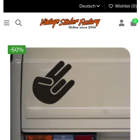
Deutsch
Wishlist (
0
)
0
-50%