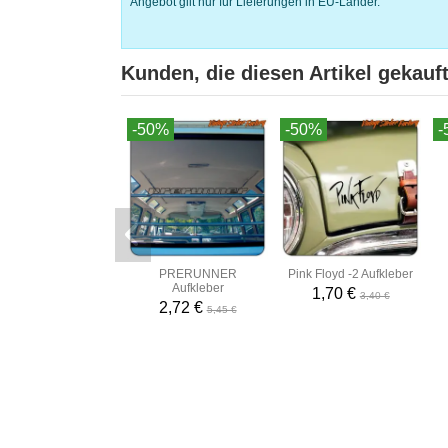
Angebot gilt nur für Lieferungen in EU-Länder.
Kunden, die diesen Artikel gekauft
-50%
-50%
-
PRERUNNER
Pink Floyd -2 Aufkleber
Aufkleber
1,70 €
3,40 €
2,72 €
5,45 €