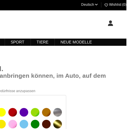
Deutsch
Wishlist (
0
)
SPORT
TIERE
NEUE MODELLE
l
.
ll anbringen können, im Auto, auf dem
Bedürfnisse anzupassen
ARZ
GELB
BURGUND
VIOLETT
HELLGRÜN
HASELNUSS
SILBER
GELBES SIGNAL
ROSE
HELLBLAU
GRÜN
DUNKELBRAUN
GOLD