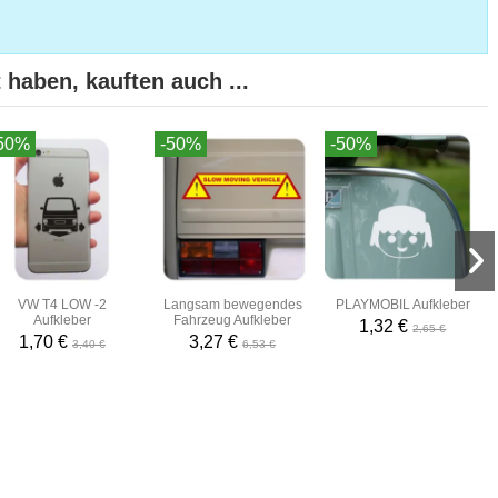
 haben, kauften auch ...
50%
-50%
-50%
VW T4 LOW -2
Langsam bewegendes
PLAYMOBIL Aufkleber
Aufkleber
Fahrzeug Aufkleber
1,32 €
2,65 €
1,70 €
3,27 €
3,40 €
6,53 €