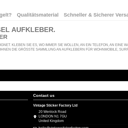
gelt?
Qualitätsmaterial
Schneller & Sicherer Vers
SEL AUFKLEBER
.
ER
GNET. KLEBEN SIE ES, WO IMMER SIE WOLLEN, AN EIN TELEFON, AN EIN
N IHNEN DIE GRÖSSTE SAMMLUNG AN AUFKLEBERN FÜR WOHNMOBILE, SURF
Contact us
Vintage Sticker Factory Ltd
20 Wenlock Road
LONDON N1 7GU
United Kingdom