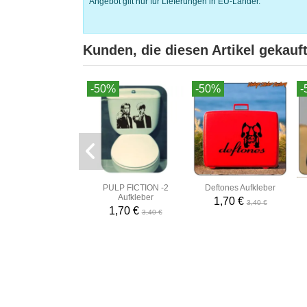
Angebot gilt nur für Lieferungen in EU-Länder.
Kunden, die diesen Artikel gekauft
-50%
-50%
-
PULP FICTION -2
Deftones Aufkleber
Aufkleber
1,70 €
3,40 €
1,70 €
3,40 €