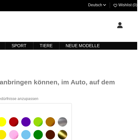
Deutsch
Wishlist (
0
)
SPORT
TIERE
NEUE MODELLE
ll anbringen können, im Auto, auf dem
Bedürfnisse anzupassen
ARZ
GELB
BURGUND
VIOLETT
HELLGRÜN
HASELNUSS
SILBER
GELBES SIGNAL
ROSE
HELLBLAU
GRÜN
DUNKELBRAUN
GOLD