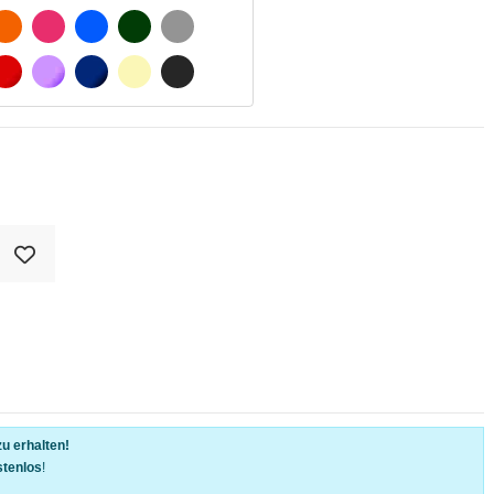
SCHWARZ
ORANGE
FUCHSIA
BLAU
DUNKELGRÜN
HELLGRAU
WEIß
ROT
LILA
DUNKELBLAU
BEIGE
DUNKELGRAU
u erhalten!
stenlos
!