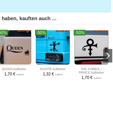
 haben, kauften auch ...
50%
-50%
-50%
QUEEN Aufkleber
KOJOTE Aufkleber
THE SYMBOL -
PRINCE Aufkleber
1,70 €
1,32 €
3,40 €
2,65 €
1,70 €
3,40 €