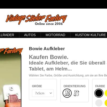
LLRADER
AUTOS
MOTORRAD
KUSTOM KULTURE
Bowie Aufkleber
Kaufen Bowie
.
Ideale Aufkleber, die Sie übera
Tablet, am Helm...
Wählen Sie Farbe, Größe und Ausrichtung, um sie an Ihre 
GRÖßE
ORIENTIERUNG
FARBE
Normale
SCHW
INNEN GLAS
WEIß