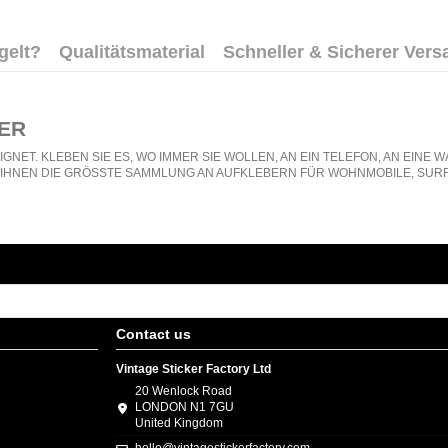
gelt?
Qualitätsmaterial
Schneller & Sicherer Vers
ER
GNET. KLEBEN SIE ES, WO IMMER SIE WOLLEN, AN EIN TELEFON, AN EIN
N IHNEN DIE GRÖSSTE SAMMLUNG AN AUFKLEBERN FÜR WOHNMOBILE, SURF
Contact us
Vintage Sticker Factory Ltd
20 Wenlock Road
LONDON N1 7GU
United Kingdom