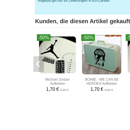
Angebot gilt nur für Lieferungen in EU-Länder.
Kunden, die diesen Artikel gekauft
-50%
-50%
-
Michael Jordan
BOWIE - WE CAN BE
Aufkleber
HEROES Aufkleber
1,70 €
1,70 €
3,40 €
3,40 €