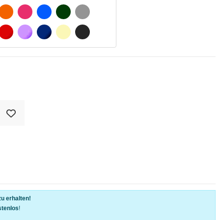
TSCHWARZ
ORANGE
FUCHSIA
BLAU
DUNKELGRÜN
HELLGRAU
TWEIß
ROT
LILA
DUNKELBLAU
BEIGE
DUNKELGRAU
u erhalten!
stenlos
!