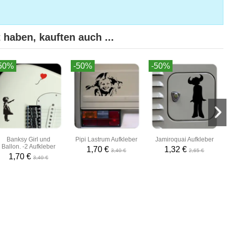
 haben, kauften auch ...
50%
-50%
-50%
Banksy Girl und
Pipi Lastrum Aufkleber
Jamiroquai Aufkleber
Ballon. -2 Aufkleber
1,70 €
1,32 €
3,40 €
2,65 €
1,70 €
3,40 €