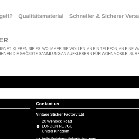
gelt?
Qualitätsmaterial
Schneller & Sicherer Vers
ER
GNET. KLEBEN SIE ES, WO IMMER SIE WOLLEN, AN EIN TELEFON, AN EIN
N IHNEN DIE GRÖSSTE SAMMLUNG AN AUFKLEBERN FÜR WOHNMOBILE, SURF
Contact us
Vintage Sticker Factory Ltd
20 Wenlock Road
LONDON N1 7GU
United Kingdom