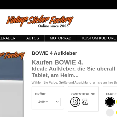
LLRADER
AUTOS
MOTORRAD
KUSTOM KULTURE
BOWIE 4 Aufkleber
Kaufen BOWIE 4
.
Ideale Aufkleber, die Sie übera
Tablet, am Helm...
Wählen Sie Farbe, Größe und Ausrichtung, um sie an Ihre 
GRÖßE
ORIENTIERUNG
FARBE
Normale
SCH
Umgedreht
WEI