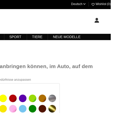
Deutsch
Wishlist (
0
)
SPORT
TIERE
NEUE MODELLE
ll anbringen können, im Auto, auf dem
Bedürfnisse anzupassen
WARZ
GELB
BURGUND
VIOLETT
HELLGRÜN
HASELNUSS
SILBER
ß
GELBES SIGNAL
ROSE
HELLBLAU
GRÜN
DUNKELBRAUN
GOLD