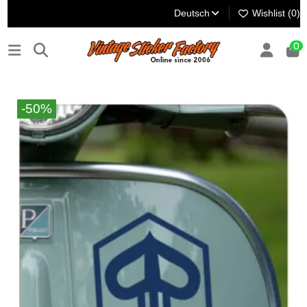
Deutsch
Wishlist (
0
)
0
-50%