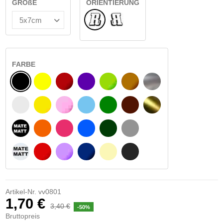
GRÖßE
ORIENTIERUNG
Normale
Umgedreht
FARBE
SCHWARZ
GELB
BURGUND
VIOLETT
HELLGRÜN
HASELNUSS
SILBER
WEIß
GELBES SIGNAL
ROSE
HELLBLAU
GRÜN
DUNKELBRAUN
GOLD
MATTSCHWARZ
ORANGE
FUCHSIA
BLAU
DUNKELGRÜN
HELLGRAU
MATTWEIß
ROT
LILA
DUNKELBLAU
BEIGE
DUNKELGRAU
Artikel-Nr.
vv0801
1,70 €
3,40 €
-50%
Bruttopreis