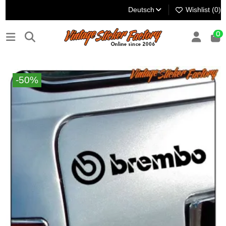
Deutsch
Wishlist (
0
)
0
-50%