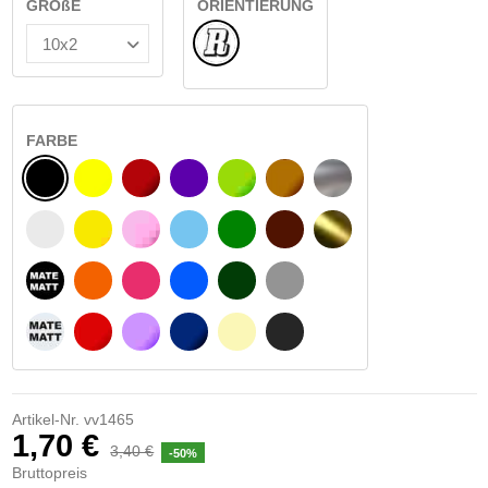
GRÖßE
ORIENTIERUNG
Normale
FARBE
SCHWARZ
GELB
BURGUND
VIOLETT
HELLGRÜN
HASELNUSS
SILBER
WEIß
GELBES SIGNAL
ROSE
HELLBLAU
GRÜN
DUNKELBRAUN
GOLD
MATTSCHWARZ
ORANGE
FUCHSIA
BLAU
DUNKELGRÜN
HELLGRAU
MATTWEIß
ROT
LILA
DUNKELBLAU
BEIGE
DUNKELGRAU
Artikel-Nr.
vv1465
1,70 €
3,40 €
-50%
Bruttopreis