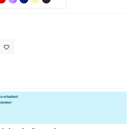
u erhalten!
stenlos
!