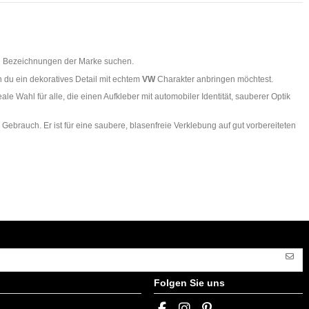
ten Bezeichnungen der Marke suchen.
n du ein dekoratives Detail mit echtem
VW
Charakter anbringen möchtest.
Wahl für alle, die einen Aufkleber mit automobiler Identität, sauberer Optik
 Gebrauch. Er ist für eine saubere, blasenfreie Verklebung auf gut vorbereiteten
Folgen Sie uns