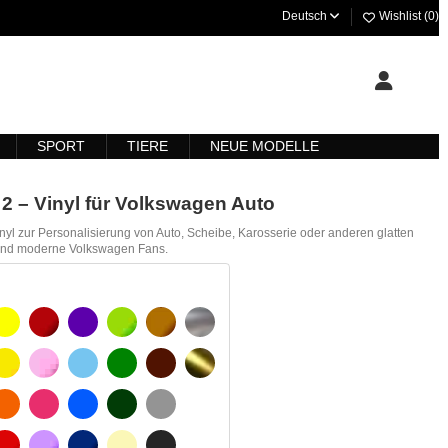
Deutsch
Wishlist (
0
)
SPORT
TIERE
NEUE MODELLE
 2 – Vinyl für Volkswagen Auto
yl zur Personalisierung von Auto, Scheibe, Karosserie oder anderen glatten
e und moderne Volkswagen Fans.
ARZ
GELB
BURGUND
VIOLETT
HELLGRÜN
HASELNUSS
SILBER
GELBES SIGNAL
ROSE
HELLBLAU
GRÜN
DUNKELBRAUN
GOLD
SCHWARZ
ORANGE
FUCHSIA
BLAU
DUNKELGRÜN
HELLGRAU
WEIß
ROT
LILA
DUNKELBLAU
BEIGE
DUNKELGRAU