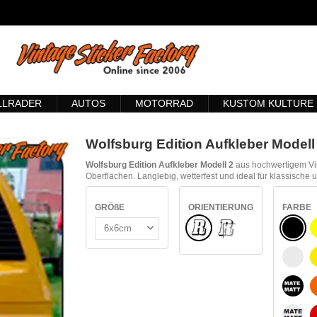
LLRADER
AUTOS
MOTORRAD
KUSTOM KULTURE
Wolfsburg Edition Aufkleber Modell
Wolfsburg Edition Aufkleber Modell 2
aus hochwertigem Vin
Oberflächen. Langlebig, wetterfest und ideal für klassisch
GRÖßE
ORIENTIERUNG
FARBE
Normale
SCHW
INNEN GLAS
WEIß
MATT
MATT