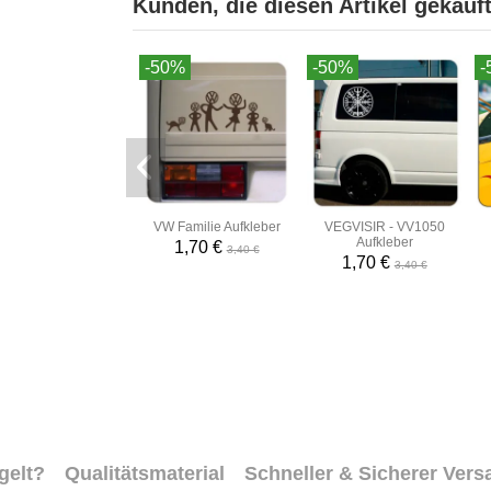
Kunden, die diesen Artikel gekauft
-50%
-50%
-
VW Familie Aufkleber
VEGVISIR - VV1050
Aufkleber
1,70 €
3,40 €
1,70 €
3,40 €
gelt?
Qualitätsmaterial
Schneller & Sicherer Vers