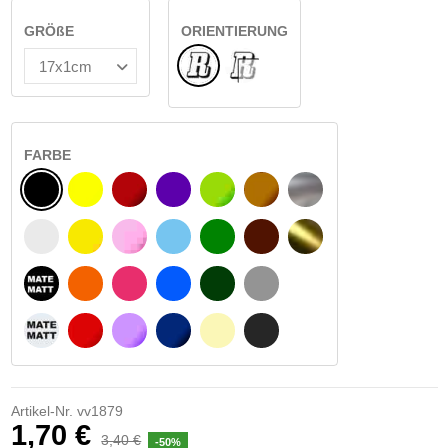
GRÖßE
ORIENTIERUNG
Normale
INNEN GLAS
FARBE
SCHWARZ
GELB
BURGUND
VIOLETT
HELLGRÜN
HASELNUSS
SILBER
WEIß
GELBES SIGNAL
ROSE
HELLBLAU
GRÜN
DUNKELBRAUN
GOLD
MATTSCHWARZ
ORANGE
FUCHSIA
BLAU
DUNKELGRÜN
HELLGRAU
MATTWEIß
ROT
LILA
DUNKELBLAU
BEIGE
DUNKELGRAU
Artikel-Nr.
vv1879
1,70 €
3,40 €
-50%