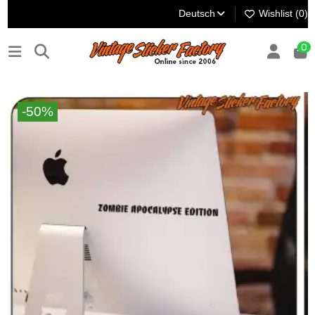
Deutsch
Wishlist (
0
)
0
-50%