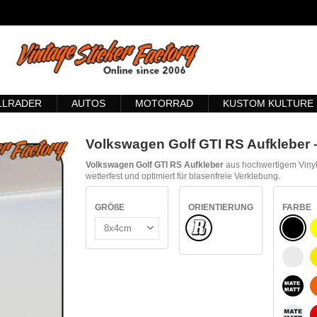
LLRADER
AUTOS
MOTORRAD
KUSTOM KULTURE
Volkswagen Golf GTI RS Aufkleber –
Volkswagen Golf GTI RS Aufkleber
aus hochwertigem Vinyl
wetterfest und optimiert für blasenfreie Verklebung.
GRÖßE
ORIENTIERUNG
FARBE
Normale
SCHW
WEIß
MATT
MATT