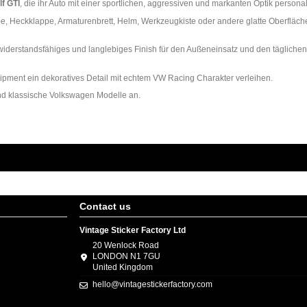
f GTI
, die ihr Auto mit einer sportlichen, aggressiven und markanten Optik persona
eibe, Heckklappe, Armaturenbrett, Helm, Werkzeugkiste oder andere glatte Oberfläch
n widerstandsfähiges und langlebiges Finish für den Außeneinsatz und den täglichen
ment ein dekoratives Detail mit echtem VW Racing Charakter verleihen.
und klassische Volkswagen Modelle an.
Contact us
Vintage Sticker Factory Ltd
20 Wenlock Road
LONDON N1 7GU
United Kingdom
hello@vintagestickerfactory.com