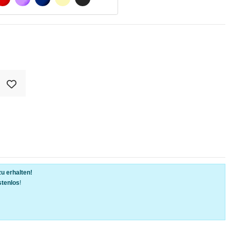
u erhalten!
stenlos
!