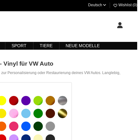
Deutsch
Wishlist (
0
)
SPORT
TIERE
NEUE MODELLE
 Vinyl für VW Auto
 zur Personalisierung oder Restaurierung deines VW Autos. Langlebig,
ARZ
GELB
BURGUND
VIOLETT
HELLGRÜN
HASELNUSS
SILBER
GELBES SIGNAL
ROSE
HELLBLAU
GRÜN
DUNKELBRAUN
GOLD
SCHWARZ
ORANGE
FUCHSIA
BLAU
DUNKELGRÜN
HELLGRAU
WEIß
ROT
LILA
DUNKELBLAU
BEIGE
DUNKELGRAU