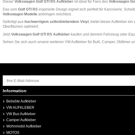
Dieser
Volkswagen Golf GTI RS Aufkleber
ist ideal für Fans des
Volkswagen Gol
Das vom
Golf GTI RS
inspirierte Design eignet sich perfekt für Karosserie, Sch
Volkswagen Modelle
anbringen möchtest.
Gefertigt aus
hochwertigem selbstklebendem Vinyl
, bietet dieser Aufkleber ei
Oberflächen optimiert.
Jetzt
Volkswagen Golf GTI RS Aufkleber
kaufen und deinem Fahrzeug oder Equip
Sehen Sie sich auch unsere weiteren
VW Aufkleber
für Bulli, Camper, Oldtimer 
Information
Beliebte Aufkleber
VW AUFKLEBER
VW Bus Aufkleber
Camper Aufkleber
Wohnmobil Aufkleber
MOTOS