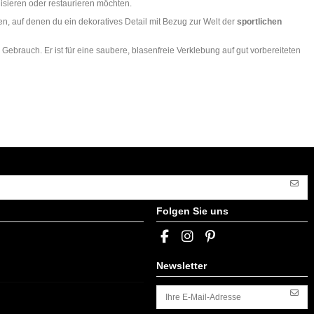
lisieren oder restaurieren möchten.
en, auf denen du ein dekoratives Detail mit Bezug zur Welt der
sportlichen
 Gebrauch. Er ist für eine saubere, blasenfreie Verklebung auf gut vorbereiteten
Folgen Sie uns
Newsletter