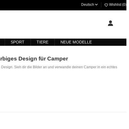
Deutsch
Wishlist (
0
)
SPORT
TIERE
NEUE MODELLE
arbiges Design für Camper
esign. Sieh dir die Bilder an und verwandle deinen Camper in ein echtes