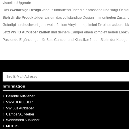
visuelles Upgrade.
Das
zweifarbige Design
verläuft umlaufend über die Karosserie und sorgt für s
Sieh dir die Produktbilder an
, um das vollständige Design im montierten Zustan
Gefertigt aus hochwertigem, wetterfestem Vinyl und optimiert für eine saubere,
Jetzt
VW T3 Aufkleber kaufen
und deinem Camper einen komplett neuen Look v
Passende Ergänzungen für Bus, Camper und Klassiker finden Sie in der Katego
Information
Beliebte Aufkleber
VW AUFKLEBER
VW Bus Aufkleber
Camper Aufkleber
Wohnmobil Aufkleber
MOTOS