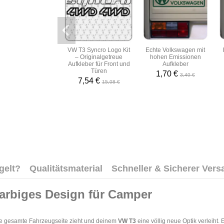
VW T3 Syncro Logo Kit
Echte Volkswagen mit
– Originalgetreue
hohen Emissionen
Aufkleber für Front und
Aufkleber
Türen
1,70 €
3,40 €
7,54 €
15,08 €
gelt?
Qualitätsmaterial
Schneller & Sicherer Vers
arbiges Design für Camper
 die gesamte Fahrzeugseite zieht und deinem
VW T3
eine völlig neue Optik verleiht.