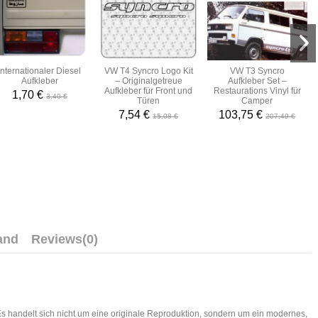
Internationaler Diesel
VW T4 Syncro Logo Kit
VW T3 Syncro
Aufkleber
– Originalgetreue
Aufkleber Set –
Aufkleber für Front und
Restaurations Vinyl für
1,70 €
3,40 €
Türen
Camper
7,54 €
103,75 €
15,08 €
207,49 €
and
Reviews
(0)
 Es handelt sich nicht um eine originale Reproduktion, sondern um ein modernes,