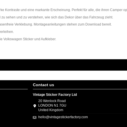
tarke Kontraste und eine markante Erscheinung. Perfekt für alle, die ihren Campe
d zu sehen und zu verstehen, wie sich das Dekor über das Fahrzeug zieht.
 blasenfreie Verklebung. Montageanleitungen stehen zum Download bereit.
erleihen.
rie
Volkswagen Sticker und Aufkleber
.
Contact us
Vintage Sticker Factory Ltd
20 Wenlock Road
LONDON N1 7GU
United Kingdom
hello@vintagestickerfactory.com