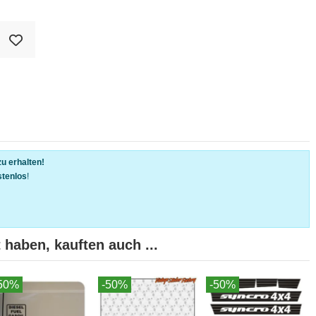
u erhalten!
stenlos
!
 haben, kauften auch ...
50%
-50%
-50%